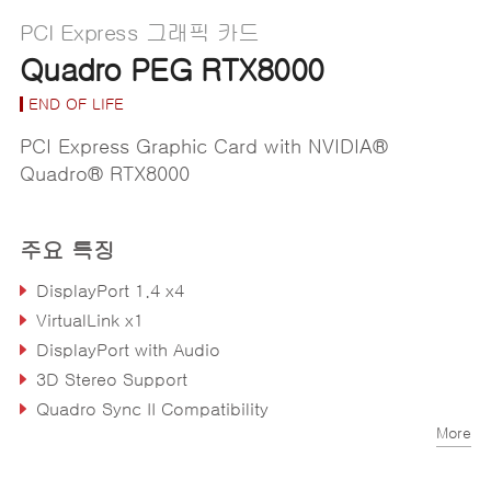
PCI Express 그래픽 카드
Quadro PEG RTX8000
END OF LIFE
PCI Express Graphic Card with NVIDIA®
Quadro® RTX8000
주요 특징
DisplayPort 1.4 x4
VirtualLink x1
DisplayPort with Audio
3D Stereo Support
Quadro Sync II Compatibility
More
NVIDIA nView® Desktop Management Software