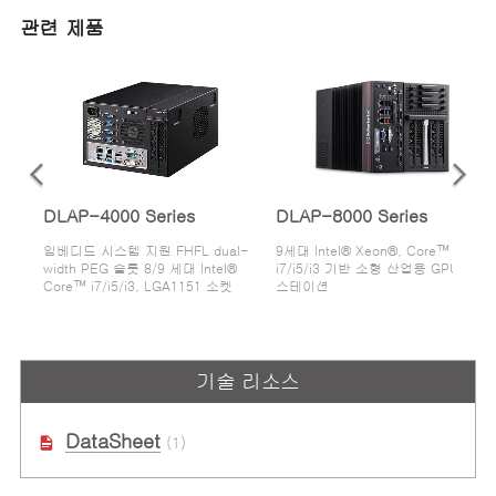
관련 제품
DLAP-4000 Series
DLAP-8000 Series
임베디드 시스템 지원 FHFL dual-
9세대 Intel® Xeon®, Core™
width PEG 슬롯 8/9 세대 Intel®
i7/i5/i3 기반 소형 산업용 GPU 워크
Core™ i7/i5/i3, LGA1151 소켓
스테이션
기술 리소스
DataSheet
(1)