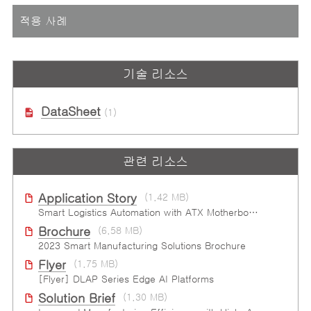
적용 사례
기술 리소스
DataSheet
(1)
관련 리소스
Application Story
(1.42 MB)
Smart Logistics Automation with ATX Motherboard
Brochure
(6.58 MB)
2023 Smart Manufacturing Solutions Brochure
Flyer
(1.75 MB)
[Flyer] DLAP Series Edge AI Platforms
Solution Brief
(1.30 MB)