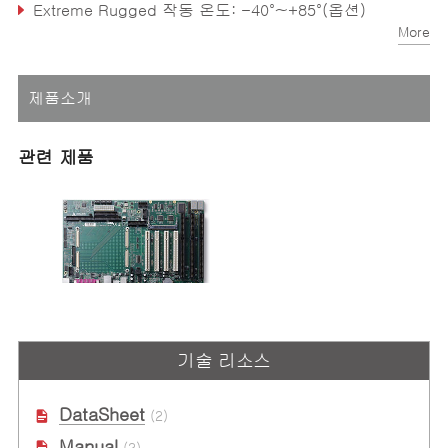
Extreme Rugged 작동 온도: -40°~+85°(옵션)
More
SEMA(스마트 임베디드 관리 에이전트) 기능 지원
제품소개
관련 제품
ETX-Proto
기술 리소스
ATX 폼 팩터의 ETX® 레퍼런스 캐리
어 보드
DataSheet
(2)
Manual
(2)