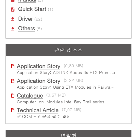
Quick Start
(1)
Driver
(22)
Others
(5)
관련 리소스
Application Story
(0.80 MB)
Application Story: ADLINK Keeps Its ETX Promise
Application Story
(3.22 MB)
Application Story: Using ETX Modules in Railway Solutions for Ruggedness, Connectivity and Manageability
Catalogue
(0.67 MB)
Computer-on-Modules Intel Bay Trail series
Technical Article
(7.07 MB)
✅ COM - 전략적 필수 과제
연락처