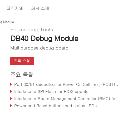
고객지원
회사 소개
g Module
Engineering Tools
DB40 Debug Module
Multipurpose debug board
견적 요청
주요 특징
Port 80/81 decoding for Power On Self Test (POST) via 
Interface to SPI Flash for BIOS update
Interface to Board Management Controller (BMC) for upda
Power and Reset buttons and status LEDs