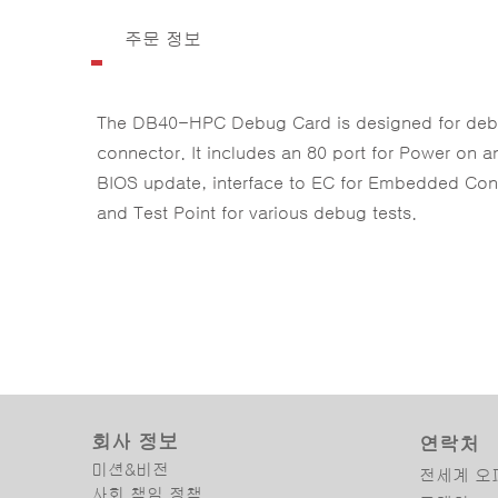
주문 정보
The DB40-HPC Debug Card is designed for deb
connector. It includes an 80 port for Power on an
BIOS update, interface to EC for Embedded Cont
and Test Point for various debug tests.
회사 정보
연락처
미션&비전
전세계 오
사회 책임 정책