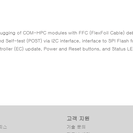
ugging of COM-HPC modules with FFC (FlexFoil Cable) de
d Self-test (POST) via I2C interface, interface to SPI Flash f
roller (EC) update, Power and Reset buttons, and Status L
고객 지원
피스
기술 문의