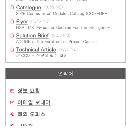
Catalogue
(8.55 MB)
2026 Computer on Modules Catalog (COM-HPC, COM Express , SMARC, OSM, Qseven and ETX)
Flyer
(1.46 MB)
NXP i.MX 95-based Modules For The Intelligent Edge
Solution Brief
(0.23 MB)
ADLINK at the Forefront of Project Cassini
Technical Article
(7.07 MB)
✅ COM - 전략적 필수 과제
연락처
정보 요청
이메일 보내기
해외 오피스
구매처