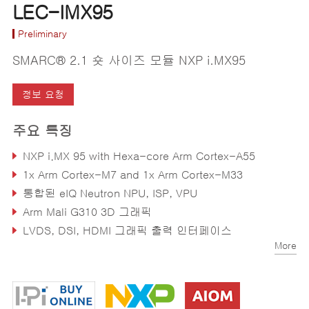
LEC-IMX95
Preliminary
SMARC® 2.1 숏 사이즈 모듈 NXP i.MX95
정보 요청
주요 특징
NXP i.MX 95 with Hexa-core Arm Cortex-A55
1x Arm Cortex-M7 and 1x Arm Cortex-M33
통합된 eIQ Neutron NPU, ISP, VPU
Arm Mali G310 3D 그래픽
LVDS, DSI, HDMI 그래픽 출력 인터페이스
More
2x GbE ports, 1x 10Gb (TSN capable)/ Wi-Fi / BT