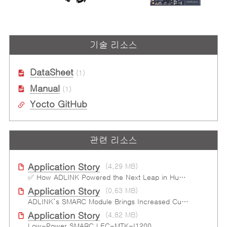
I-Pi SMARC IMX95
OSM-IMX95
NXP® i.MX 95 6코어 Arm®
NXP® i.MX 95 시리즈 프로세서 기
기술 리소스
Cortex-A55/M7/M33 기반 I-Pi
반의 OSM R1.2 Size-L 모듈
SMARC 개발 키트
DataSheet
(1)
Manual
(1)
Yocto GitHub
관련 리소스
Application Story
(4.29 MB)
✅ How ADLINK Powered the Next Leap in Humanoid Robotics
Application Story
(0.63 MB)
ADLINK’s SMARC Module Brings Increased Customization to Automated Fare Boxes
Application Story
(4.82 MB)
Low-Power SMARC LEC-MTK-I1200