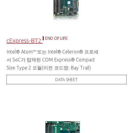
END OF LIFE
cExpress-BT2
Intel® Atom™ 또는 Intel® Celeron® 프로세
서 SoC가 탑재된 COM Express® Compact
Size Type 2 모듈(이전 코드명: Bay Trail)
DATA SHEET