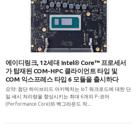
에이디링크
, 12
세대
Intel® Core
™
프로세서
가
탑재된
COM-HPC
클라이언트
타입
및
COM
익스프레스
타입
6
모듈을
출시하다
요약: 첨단 하이브리드 아키텍처는 IoT 워크로드에 대한 단
일 섀시 처리량을 향상시키는 최대 6개의 P-코어
(Performance Core)와 백그라운드 작...