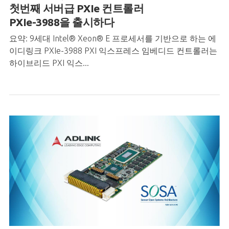
첫번째
서버급
PXIe
컨트롤러
PXIe-3988
을
출시하다
요약: 9세대 Intel® Xeon® E 프로세서를 기반으로 하는 에
이디링크 PXIe-3988 PXI 익스프레스 임베디드 컨트롤러는
하이브리드 PXI 익스...