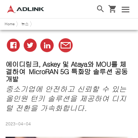
Home
뉴스
에이디링크
, Askey
및
Ataya
와
MOU
를 체
결하여
MicroRAN 5G
특화망 솔루션 공동
개발
중소기업에 안전하고 신뢰할 수 있는
올인원
턴키 솔루션을 제공하여 디지
털
전
환을 가속화합니다
.
2023-04-04