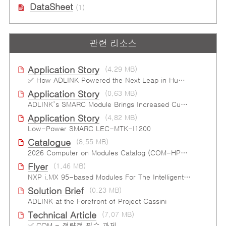
DataSheet
(1)
관련 리소스
Application Story
(4.29 MB)
✅ How ADLINK Powered the Next Leap in Humanoid Robotics
Application Story
(0.63 MB)
ADLINK’s SMARC Module Brings Increased Customization to Automated Fare Boxes
Application Story
(4.82 MB)
Low-Power SMARC LEC-MTK-I1200
Catalogue
(8.55 MB)
2026 Computer on Modules Catalog (COM-HPC, COM Express , SMARC, OSM, Qseven and ETX)
Flyer
(1.46 MB)
NXP i.MX 95-based Modules For The Intelligent Edge
Solution Brief
(0.23 MB)
ADLINK at the Forefront of Project Cassini
Technical Article
(7.07 MB)
✅ COM - 전략적 필수 과제