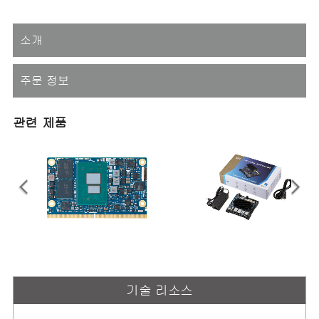
소개
주문 정보
관련 제품
LEC-ASL
I-Pi SMARC Amston Lake
7세대 Intel® Atom® x7000RE 및
I-Pi SMARC IoT 개발키트, Intel® 7
x7000C 프로세서(코드명 Amston
세대 Atom® x7433RE 쿼드코어
기술 리소스
Lake)를 탑재한 SMARC 숏 사이즈
SoC 기반
모듈