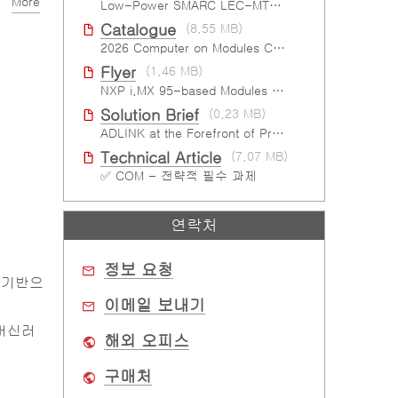
More
Low-Power SMARC LEC-MTK-I1200
Catalogue
(8.55 MB)
2026 Computer on Modules Catalog (COM-HPC, COM Express , SMARC, OSM, Qseven and ETX)
Flyer
(1.46 MB)
NXP i.MX 95-based Modules For The Intelligent Edge
Solution Brief
(0.23 MB)
ADLINK at the Forefront of Project Cassini
Technical Article
(7.07 MB)
✅ COM - 전략적 필수 과제
연락처
정보 요청
)를 기반으
이메일 보내기
 머신러
해외 오피스
구매처