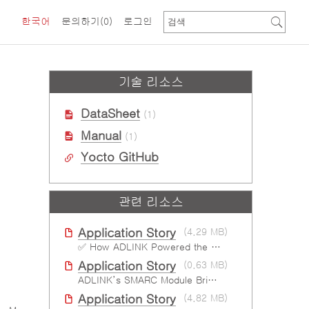
한국어
문의하기
(0)
로그인
기술 리소스
DataSheet
(1)
Manual
(1)
Yocto GitHub
관련 리소스
Application Story
(4.29 MB)
✅ How ADLINK Powered the Next Leap in Humanoid Robotics
Application Story
(0.63 MB)
ADLINK’s SMARC Module Brings Increased Customization to Automated Fare Boxes
Application Story
(4.82 MB)