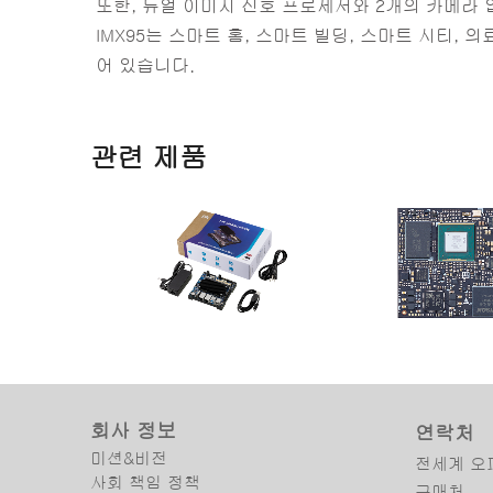
또한, 듀얼 이미지 신호 프로세서와 2개의 카메라 
IMX95는 스마트 홈, 스마트 빌딩, 스마트 시티, 
어 있습니다.
관련 제품
I-Pi SMARC IMX95
OSM-IMX95
NXP® i.MX 95 6코어 Arm®
NXP® i.MX 95 시리즈
Cortex-A55/M7/M33 기반 I-Pi
반의 OSM R1.2 Size-L
SMARC 개발 키트
회사 정보
연락처
미션&비전
전세계 오
사회 책임 정책
구매처