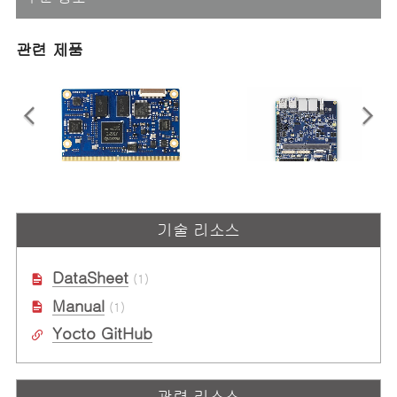
관련 제품
LEC-PX30
I-Pi SMARC Plus
기술 리소스
SMARC 숏 사이즈 모듈 Rockchip
SMARC 2.1 Reference Carrier
PX30 쿼드 코어 ARM Cortex A35
Board with M.2 Extension
DataSheet
(1)
Manual
(1)
Yocto GitHub
관련 리소스