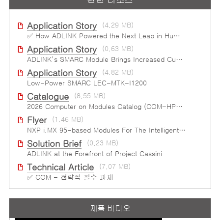
Application Story
(4.29 MB)
✅ How ADLINK Powered the Next Leap in Humanoid Robotics
Application Story
(0.63 MB)
ADLINK’s SMARC Module Brings Increased Customization to Automated Fare Boxes
Application Story
(4.82 MB)
Low-Power SMARC LEC-MTK-I1200
Catalogue
(8.55 MB)
2026 Computer on Modules Catalog (COM-HPC, COM Express , SMARC, OSM, Qseven and ETX)
Flyer
(1.46 MB)
NXP i.MX 95-based Modules For The Intelligent Edge
Solution Brief
(0.23 MB)
ADLINK at the Forefront of Project Cassini
Technical Article
(7.07 MB)
✅ COM - 전략적 필수 과제
제품 비디오