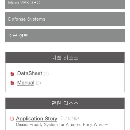
More VPX SBC
Defense Systems
주문 정보
기술 리소스
DataSheet
(1)
Manual
(2)
관련 리소스
Application Story
(1.48 MB)
Mission-ready System for Airborne Early Warning & Control in Harsh Environments