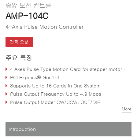
중앙 모션 컨트롤
AMP-104C
4-Axis Pulse Motion Controller
견적 요청
주요 특징
4 Axes Pulse Type Motion Card for stepper motor control
PCI Express® Gen1x1
Supports Up to 16 Cards in One System
Pulse Output Frequency Up to 4.9 Mpps
Pulse Output Mode: CW/CCW, OUT/DIR
More
Encoder Feedback Input Frequency Up to 20 MHz
Introduction