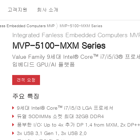
고객지원
회사 소개
nless Embedded Computers MVP
MVP-5100-MXM Series
Integrated Fanless Embedded Computers MV
MVP-5100-MXM Series
Value Family 9세대 Intel® Core™ i7/i5/i3® 프
임베디드 GPU/AI 플랫폼
견적 요청
주요 특징
9세대 Intel® Core™ i7/i5/i3 LGA 프로세서
듀얼 SODIMMs 소켓 최대 32GB DDR4
풍부한 I/O: Up to 4x 추가 DP 1.4 from MXM, 2x DP++, DVI, VGA, 3x GbE, 3x COM, TPM
3x USB 3.1 Gen 1, 3x USB 2.0