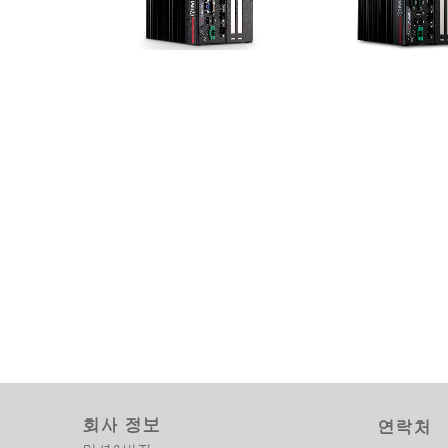
MVP-6100 Series
MXC-6600 Series
Value Family 9세대 Intel®
9th Gen Intel® Xeon®,
Xeon®/Core™ i7/i5/i3 & 8세대
i7/i3 and 8th Gen Inte
Celeron® 프로세서 확장형 컴퓨터
Processor-Based Emb
Fanless Computer
회사 정보
연락처