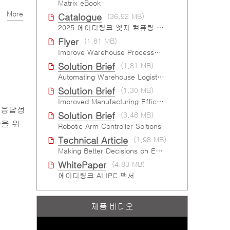
Matrix eBook
More
Catalogue
(36.92 MB)
2025 에이디링크 엣지 컴퓨팅 플랫폼 카탈로그
Flyer
(1.81 MB)
Improve Warehouse Processes with AI
Solution Brief
(1.81 MB)
Automating Warehouse Logistics with AI
Solution Brief
(1.30 MB)
Improved Manufacturing Efficiency with High-Accuracy Automated Optical Inspection
 응답성
Solution Brief
(3.48 MB)
율을 위
Robotic Arm Controller Soltions
Technical Article
(1.98 MB)
Making Better Decisions on Embedded Devices with Edge Video Analysis (EVA)
WhitePaper
(4.83 MB)
에이디링크 AI IPC 백서
제품 비디오