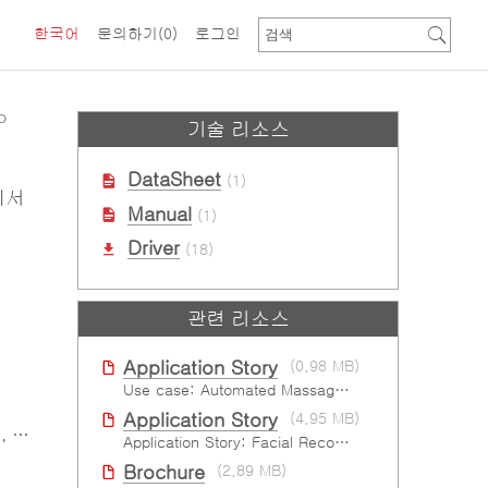
한국어
문의하기
(0)
로그인
P
기술 리소스
DataSheet
(1)
로세서
Manual
(1)
Driver
(18)
관련 리소스
Application Story
(0.98 MB)
Use case: Automated Massage Robot
Application Story
(4.95 MB)
2.0
Application Story: Facial Recognition Gates Increase Security and Efficiency
Brochure
(2.89 MB)