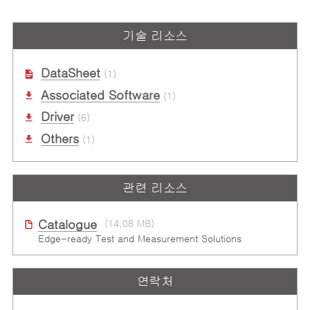
기술 리소스
DataSheet
(1)
Associated Software
(1)
Driver
(6)
Others
(1)
관련 리소스
Catalogue
(14.08 MB)
Edge-ready Test and Measurement Solutions
연락처