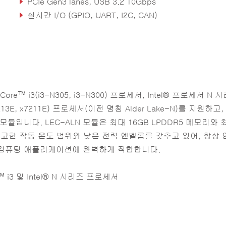
PCIe Gen3 lanes, USB 3.2 10Gbps
실시간 I/O (GPIO, UART, I2C, CAN)
러기드 작동온도 (옵션): -40°C to +85°C
re™ i3(i3-N305, i3-N300) 프로세서, Intel® 프로세서 N 
 x7213E, x7211E) 프로세서(이전 명칭 Alder Lake-N)를 지원하고, I
듈입니다. LEC-ALN 모듈은 최대 16GB LPDDR5 메모리와 
 견고한 작동 온도 범위와 낮은 전력 엔벨롭를 갖추고 있어, 항상
 컴퓨팅 애플리케이션에 완벽하게 적합합니다.
re™ i3 및 Intel® N 시리즈 프로세서