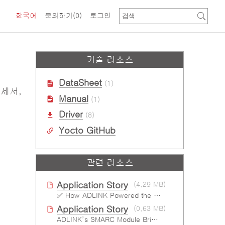
한국어
문의하기
(0)
로그인
기술 리소스
DataSheet
(1)
로세서,
Manual
(1)
Driver
(8)
Yocto GitHub
관련 리소스
Application Story
(4.29 MB)
✅ How ADLINK Powered the Next Leap in Humanoid Robotics
Application Story
(0.63 MB)
ADLINK’s SMARC Module Brings Increased Customization to Automated Fare Boxes