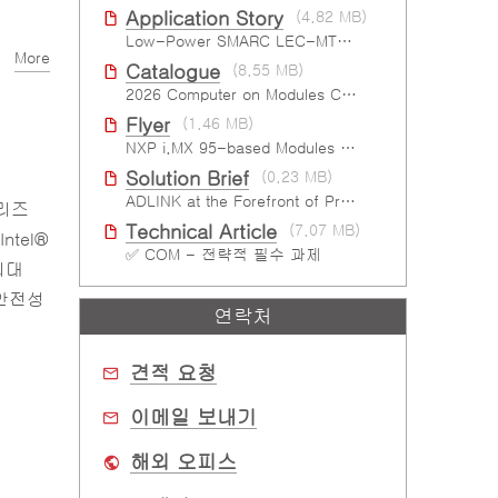
Application Story
(4.82 MB)
Low-Power SMARC LEC-MTK-I1200
More
Catalogue
(8.55 MB)
2026 Computer on Modules Catalog (COM-HPC, COM Express , SMARC, OSM, Qseven and ETX)
Flyer
(1.46 MB)
NXP i.MX 95-based Modules For The Intelligent Edge
Solution Brief
(0.23 MB)
ADLINK at the Forefront of Project Cassini
시리즈
Technical Article
(7.07 MB)
ntel®
✅ COM - 전략적 필수 과제
최대
 안전성
연락처
견적 요청
이메일 보내기
해외 오피스