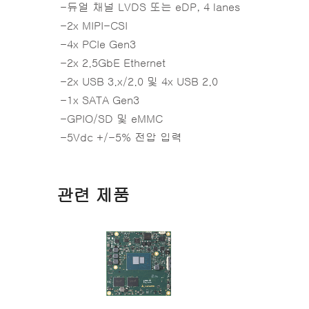
-듀얼 채널 LVDS 또는 eDP, 4 lanes
-2x MIPI-CSI
-4x PCIe Gen3
-2x 2.5GbE Ethernet
-2x USB 3.x/2.0 및 4x USB 2.0
-1x SATA Gen3
-GPIO/SD 및 eMMC
-5Vdc +/-5% 전압 입력
관련 제품