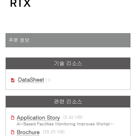
주문 정보
기술 리소스
DataSheet
(1)
관련 리소스
Application Story
(2.42 MB)
AI-Based Facilities Monitoring Improves Workplace Safety
Brochure
(29.20 MB)