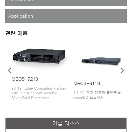
Application
관련 제품
MECS-7210
MECS-6110
2U 19” Edge Computing Platform
1U 19” 엣지 컴퓨팅 플랫폼 Intel®
with Intel® Xeon® Scalable
Xeon® D 프로세서
Silver/Gold Processors
기술 리소스