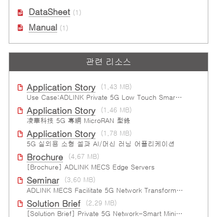
DataSheet
(1)
Manual
(1)
관련 리소스
Application Story
(1.43 MB)
Use Case:ADLINK Private 5G Low Touch Smart Factory
Application Story
(1.46 MB)
凌華科技 5G 專網 MicroRAN 型錄
Application Story
(1.78 MB)
5G 실외용 소형 셀과 AI/머신 러닝 어플리케이션
Brochure
(4.67 MB)
[Brochure] ADLINK MECS Edge Servers
Seminar
(3.60 MB)
ADLINK MECS Facilitate 5G Network Transformation
Solution Brief
(2.29 MB)
[Solution Brief] Private 5G Network-Smart Mining