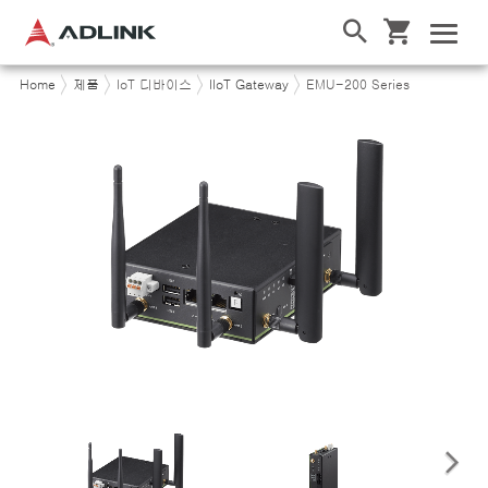
Home
제품
IoT 디바이스
IIoT Gateway
EMU-200 Series