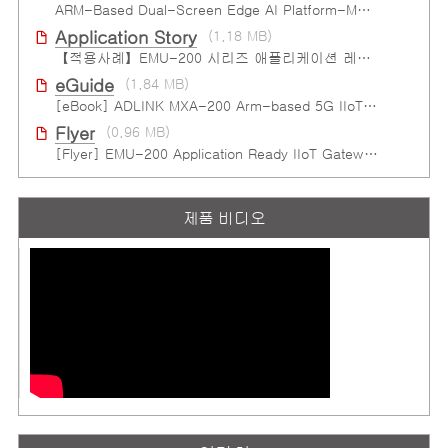
ARM-Based Dual-Screen Edge AI Platform-MXA-312M
Application Story
(1.18 MB)
【적용사례】EMU-200 시리즈 애플리케이션 레디 IIoT 게이트웨이
eGuide
(1.84 MB)
[eBook] ADLINK MXA-200 Arm-based 5G IIoT Gateway
Flyer
(0.96 MB)
[Flyer] EMU-200 Application Ready IIoT Gateway
제품 비디오