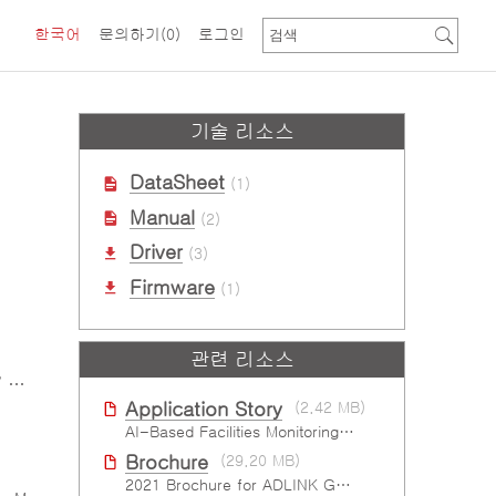
한국어
문의하기
(0)
로그인
기술 리소스
DataSheet
(1)
Manual
(2)
Driver
(3)
Firmware
(1)
관련 리소스
es
Application Story
(2.42 MB)
AI-Based Facilities Monitoring Improves Workplace Safety
Brochure
(29.20 MB)
2021 Brochure for ​ADLINK GPU Solutions