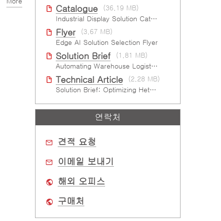
More
ht
Catalogue
(36.19 MB)
Industrial Display Solution Catalog 2026
Flyer
(3.67 MB)
Edge AI Solution Selection Flyer
Solution Brief
(1.81 MB)
Automating Warehouse Logistics with AI
Technical Article
(2.28 MB)
Solution Brief: Optimizing Heterogeneous Computing
연락처
견적 요청
이메일 보내기
해외 오피스
구매처