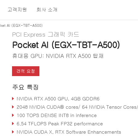
고객지원
회사 소개
ket AI (EGX-TBT-A500)
PCI Express 그래픽 카드
Pocket AI (EGX-TBT-A500)
휴대용 GPU: NVIDIA RTX A500 탑재
견적 요청
주요 특징
NVIDIA RTX A500 GPU, 4GB GDDR6
2048 NVIDIA CUDA® cores/ 64 NVIDIA Tensor Cores/ 16 NVIDIA RT Cor
100 TOPS DENSE INT8 in inference
6.54 TFLOPS Peak FP32 performance
NVIDIA CUDA X, RTX Software Enhancements