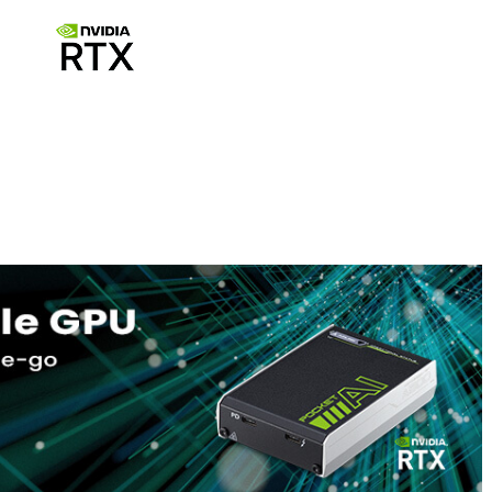
106 x 72 x 25mm (less than 200cc) and 250 gram in weig