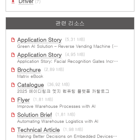
Driver
(7)
관련 리소스
Application Story
(5.31 MB)
Green AI Solution – Reverse Vending Machine (RVM)
Application Story
(4.95 MB)
Application Story: Facial Recognition Gates Increase Security and Efficiency
Brochure
(2.89 MB)
Matrix eBook
Catalogue
(36.92 MB)
2025 에이디링크 엣지 컴퓨팅 플랫폼 카탈로그
Flyer
(1.81 MB)
Improve Warehouse Processes with AI
Solution Brief
(1.81 MB)
Automating Warehouse Logistics with AI
Technical Article
(1.98 MB)
Making Better Decisions on Embedded Devices with Edge Video Analysis (EVA)