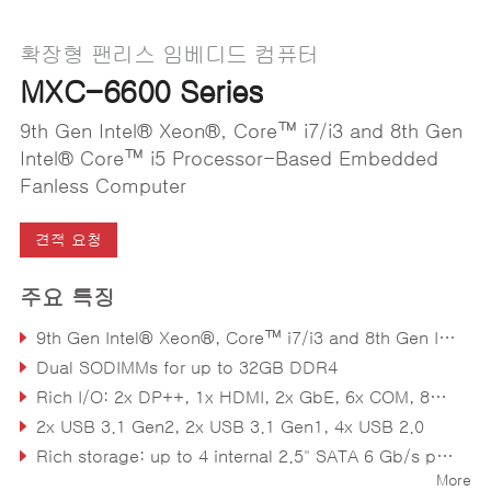
확장형 팬리스 임베디드 컴퓨터
MXC-6600 Series
9th Gen Intel® Xeon®, Core™ i7/i3 and 8th Gen
Intel® Core™ i5 Processor-Based Embedded
Fanless Computer
견적 요청
주요 특징
9th Gen Intel® Xeon®, Core™ i7/i3 and 8th Gen Intel® Core™ i5 Processor
Dual SODIMMs for up to 32GB DDR4
Rich I/O: 2x DP++, 1x HDMI, 2x GbE, 6x COM, 8-ch DI, 8-ch DO, TPM 2.0
2x USB 3.1 Gen2, 2x USB 3.1 Gen1, 4x USB 2.0
Rich storage: up to 4 internal 2.5" SATA 6 Gb/s ports with RAID 0/1/5/10 support, CFast, M.2 2280
More
Embedded expansion: 1x Mini PCIe, 1x M.2 3042, 2x USIM