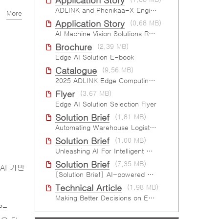
Application Story
ADLINK and Phenikaa-X Engineering the AMR Pallet Mover
More
Application Story
(0.68 MB)
AI Machine Vision Solutions Reinforcing Cleanroom Entry Procedures
Brochure
(2.39 MB)
Edge AI Solution E-book
Catalogue
(9.56 MB)
2025 ADLINK Edge Computing Platforms Catalog
Flyer
(3.67 MB)
Edge AI Solution Selection Flyer
Solution Brief
(1.81 MB)
Automating Warehouse Logistics with AI
Solution Brief
(1.00 MB)
Unleashing AI For Intelligent Retail Experience
Solution Brief
(7.35 MB)
AI 기반
[Solution Brief] AI-powered Six-Sided Product Case Inspection
Technical Article
(1.98 MB)
Making Better Decisions on Embedded Devices with Edge Video Analysis (EVA)
P-