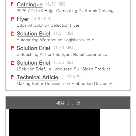
Catalogue
(9.56 MB)
2025 ADLINK Edge Computing Platforms Catalog
Flyer
(3.67 MB)
Edge AI Solution Selection Flyer
Solution Brief
(1.81 MB)
Automating Warehouse Logistics with AI
Solution Brief
(1.00 MB)
Unleashing AI For Intelligent Retail Experience
Solution Brief
(7.35 MB)
[Solution Brief] AI-powered Six-Sided Product Case Inspection
Technical Article
(1.98 MB)
Making Better Decisions on Embedded Devices with Edge Video Analysis (EVA)
제품 비디오