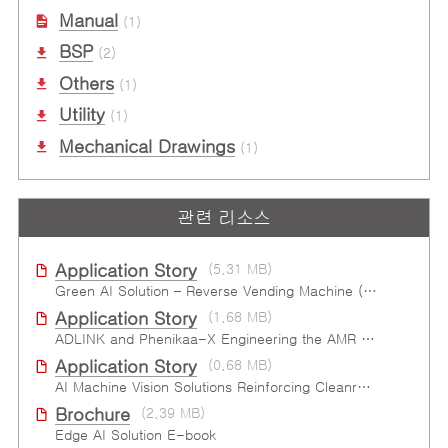
Manual
(1)
BSP
(2)
Others
(1)
Utility
(1)
Mechanical Drawings
(1)
관련 리소스
Application Story
(5.31 MB)
Green AI Solution – Reverse Vending Machine (RVM)
Application Story
(1.68 MB)
ADLINK and Phenikaa-X Engineering the AMR Pallet Mover
Application Story
(0.68 MB)
AI Machine Vision Solutions Reinforcing Cleanroom Entry Procedures
Brochure
(2.39 MB)
Edge AI Solution E-book