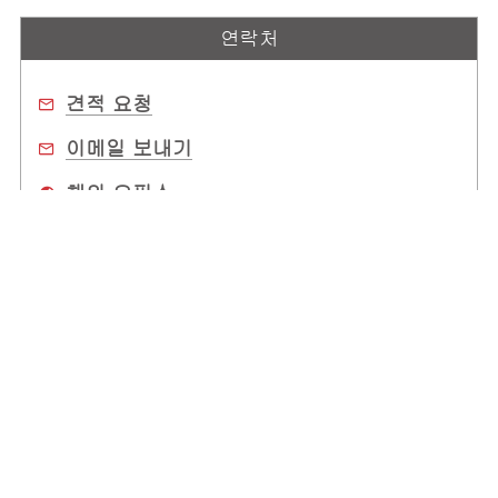
연락처
견적 요청
이메일 보내기
해외 오피스
구매처
회사 소개
전 세계 사무소
고객 지원