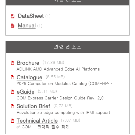
Network Adapter Card
Kit based on AMD Ryzen™
Embedded V3000 Processor
DataSheet
(1)
Manual
(1)
관련 리소스
Brochure
(17.29 MB)
ADLINK AMD Advanced Edge AI Platforms
Catalogue
(8.55 MB)
2026 Computer on Modules Catalog (COM-HPC, COM Express , SMARC, OSM, Qseven and ETX)
eGuide
(3.11 MB)
COM Express Carrier Design Guide Rev. 2.0
Solution Brief
(0.72 MB)
Revolutionize edge computing with IPMI support
Technical Article
(7.07 MB)
✅ COM - 전략적 필수 과제