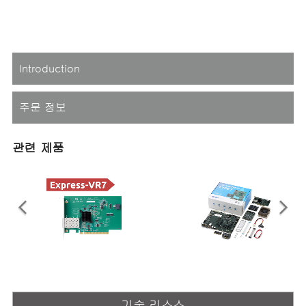
Introduction
주문 정보
관련 제품
CEI-2x10G SFP+ Network
Type 7 Ryzen V3000 +
Adapter Card
IPMI
기술 리소스
COM Express Type 7 10GbE SFP+
COM Express Type 7 Prototyping