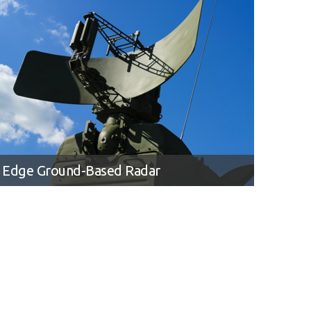
g Edge Ground-Based Radar
on radar systems with continued endurance and
formance 6U VPX compute platform