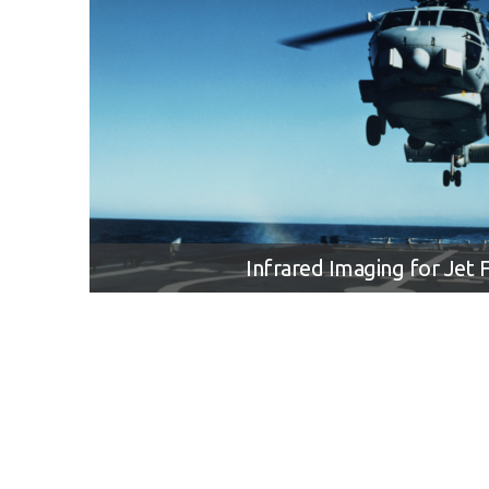
Infrared Imaging for Jet 
Infrared search and track technology (IRST)
Infrared (FLIR) solutions powered by 3U VPX