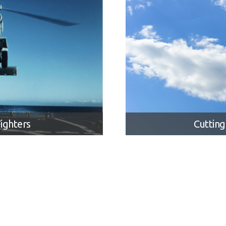
Fighters
Cuttin
, and Forward Looking
Enabling new generati
 rugged processor blade
optimal per