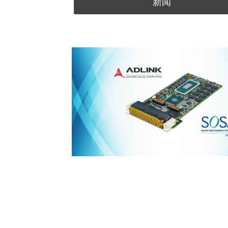
新闻
nsive, SWaP
ld’s most demanding