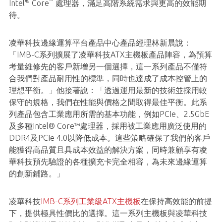
®
™
Intel
Core
處理器，滿足高階系統需求與更高的效能期
待。
凌華科技邊緣運算平台產品中心產品經理林新晨說：
「IMB-C系列擴展了凌華科技ATX主機板產品陣容，為預算
考量維修先的客戶新增另一個選擇，這一系列產品不僅符
合我們對產品耐用性的標準，同時也達成了成本控管上的
理想平衡。」他接著說：「透過運用最新的技術並採用較
保守的規格，我們在性能與價格之間取得最佳平衡。此系
列產品包含工業應用所需的基本功能，例如PCIe、2.5GbE
及多種Intel® Core™處理器，採用被工業應用廣泛使用的
DDR4及PCIe 4.0以降低成本。這些策略確保了我們的客戶
能獲得高品質且具成本效益的解決方案，同時兼顧享有凌
華科技預先驗證的各種擴充卡完全相容，為未來邊緣運算
的創新鋪路。」
凌華科技
IMB-C系列工業級ATX主機板
在保持高效能的前提
下，提供極具性價比的選擇。這一系列主機板與凌華科技