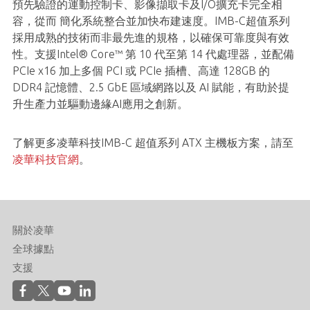
預先驗證的運動控制卡、影像擷取卡及I/O擴充卡完全相
容，從而 簡化系統整合並加快布建速度。IMB-C超值系列
採用成熟的技術而非最先進的規格，以確保可靠度與有效
性。支援Intel® Core™ 第 10 代至第 14 代處理器，並配備
PCIe x16 加上多個 PCI 或 PCIe 插槽、高達 128GB 的
DDR4 記憶體、2.5 GbE 區域網路以及 AI 賦能，有助於提
升生產力並驅動邊緣AI應用之創新。
了解更多凌華科技IMB-C 超值系列 ATX 主機板方案，請至
凌華科技官網
。
關於凌華
全球據點
支援