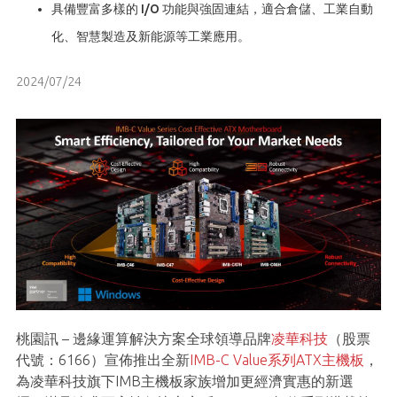
具備豐富多樣的 I/O 功能與強固連結，適合倉儲、工業自動
化、智慧製造及新能源等工業應用。
2024/07/24
桃園訊 – 邊緣運算解決方案全球領導品牌
凌華科技
（股票
代號：6166）宣佈推出全新
IMB-C Value系列ATX主機板
，
為凌華科技旗下IMB主機板家族增加更經濟實惠的新選