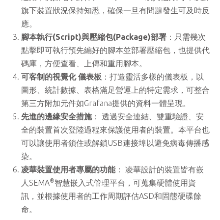
旗下裝置狀況保持知悉，確保一旦有問題發生可及時反
應。
腳本執行(Script)與壓縮包(Package)部署
：只需幾次
點擊即可執行預先編好的腳本並部署壓縮包，也提供代
碼庫，方便查看、上傳和重用腳本。
可客制的視覺化 儀表板
：打造靈活多樣的儀表板，以
圖形、統計數據、表格滿足營運上的特定需求，可整合
第三方附加元件如Grafana提供的資料一體呈現。
先進的邊緣安全措施
： 透過安全連結、雙重驗證、安
全的裝置首次登陸過程來保護使用者的裝置。本平台也
可以讓使用者鎖住或解鎖USB連接埠以避免病毒傳播感
染。
凌華裝置使用者專屬的功能
： 凌華設計的裝置皆有嵌
®
人SEMA
智慧嵌入式管理平台，可蒐集硬體使用資
訊，並根據使用者的工作周期評估ASD和固態硬碟餘
命。