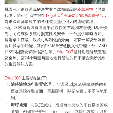
桃園訊 – 邊緣運算解決方案全球領導品牌
凌華科技
（股票
®
代號：6166）宣布推出
EdgeGO
邊緣裝置管理軟體平台
，
為邊緣運算環境中的各種裝置提供強大的遠端管理。
EdgeGO®遠端裝置管理平台以快速布建和友善使用為最優
先，同時確保系統可擴充性及安全。平台提供即時通知、
遠端桌面存取、以及可客制化的介面，還有一些凌華裝置
客戶獨享的功能，諸如SEMA®智慧嵌入式管理平台、ASD
®
和SSD固態硬碟餘命評估等。
EdgeGO
是針對邊緣裝置遍
及全球、需24小時隨時隨地進行管理的日不落企業所推出
的重要解決方案。
®
EdgeGO
主要功能如下:
隨時隨地進行裝置管理
： 可透過EdgeGO基於網路的介
面從遠端存取桌面、重新開機、關閉裝置，不受時地限
制。
即時通知
：可設定規則，透過自己喜歡的平台接收警戒
通知，例如電子郵件、Line、Teams或其他方式 ，以對