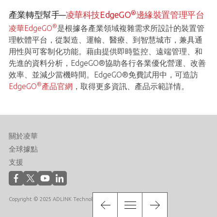
®
產業轉型幫手─
凌華科技EdgeGO
邊緣裝置管理平台
®
凌華EdgeGO
是根據各產業領域複雜需求所設計的裝置管
理軟體平台，從製造、運輸、醫療、到智慧城市，兼具通
用性與可客制化功能。藉由提供即時監控、遠端管理、和
先進的資料分析，EdgeGO®協助各行各業優化營運、改善
效率、並減少當機時間。EdgeGO®免費試用中，可造訪
®
EdgeGO
產品官網
，取得更多資訊、產品示範詳情。
關於凌華
全球據點
支援
Copyright © 2025 ADLINK Technology Inc. All Rights Reserved.