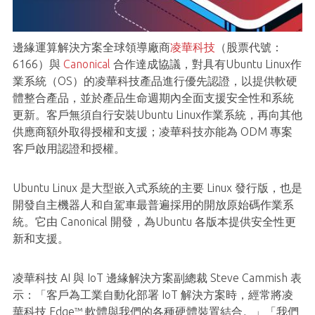
邊緣運算解決方案全球領導廠商
凌華科技
（股票代號：
6166）與
Canonical
合作達成協議，對具有Ubuntu Linux作
業系統（OS）的凌華科技產品進行優先認證，以提供軟硬
體整合產品，並於產品生命週期內全面支援安全性和系統
更新。客戶無須自行安裝Ubuntu Linux作業系統，再向其他
供應商額外取得授權和支援；凌華科技亦能為 ODM 專案
客戶啟用認證和授權。
Ubuntu Linux 是大型嵌入式系統的主要 Linux 發行版，也是
開發自主機器人和自駕車最普遍採用的開放原始碼作業系
統。它由 Canonical 開發，為Ubuntu 各版本提供安全性更
新和支援。
凌華科技 AI 與 IoT 邊緣解決方案副總裁 Steve Cammish 表
示：「客戶為工業自動化部署 IoT 解決方案時，經常將凌
華科技 Edge™ 軟體與我們的各種硬體裝置結合。」「我們