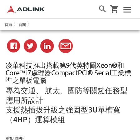
首頁
新聞
凌華科技推出搭載第9代英特爾Xeon®和
Core™ i7處理器CompactPCI® Serial工業標
準之單板電腦
專為交通、 航太、國防等關鍵任務型
應用所設計
支援熱插拔升級之強固型3U單槽寬
（4HP）運算模組
重點摘要: