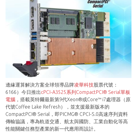
邊緣運算解決方案全球領導品牌
凌華科技
股票代號：
6166）今日推出
cPCI-A3525系列CompactPCI® Serial單板
電腦
，搭載英特爾最新第9代Xeon®或Core™ i7處理器（原
代號Coffee Lake Refresh），並支援最新版本的
CompactPCI® Serial，即PICMG® CPCI-S.0高速序列資料
傳輸協議，專為軌道交通、航太與國防、工業自動化等高
性能關鍵任務型產業的新一代應用而設計。