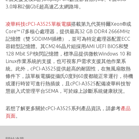
3.0埠和2個GbE超高速乙太網路埠。
凌華科技cPCI-A3525單板電腦
搭載第九代英特爾Xeon®或
Core™ i7多核心處理器，提供最高32 GB DDR4 2666MHz
記憶體（雙 SODIMM插槽），並可為特定處理器配置ECC
容錯型記憶體。其CM246晶片組採用AMI UEFI BIOS和雙
128 Mbit SPI快閃記憶體，標準品提供微軟Windows 10 和
Linux作業系統的支援，也可視客戶需求支援其他作業系
統。此外，cPCI-A3525提供超高的耐固性，在無風扇散熱
條件下，該單板電腦從攝氏0度到60度都能正常運行，待機
或運行時皆可進行熱插拔，且cPCI-A3525配備凌華科技智
慧嵌入式管理平台SEMA，可於線上診斷系統健康狀況。
若想了解更多關於cPCI-A3525系列產品資訊，請參考
產品
頁面
。