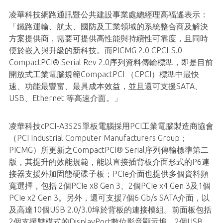
凌華科技網路通訊暨公共建設事業處總經理高福遙表示：
「鐵路運輸、航太、國防及工業領域的系統整合商及解決
方案提供商，需要可提供高性能與持續性可靠度，且同時
便於嵌入與升級的新科技。而PICMG 2.0 CPCI-S.0
CompactPCI® Serial Rev 2.0序列資料傳輸標準，即是目前
開放式工業電腦規範CompactPCI （CPCI）標準中最快
速、功能最豐富、最具成本效益，並且還可支援SATA、
USB、Ethernet 等高速介面。」
凌華科技cPCI-A3525單板電腦採用PCI工業電腦製造商協會
（PCI Industrial Computer Manufacturers Group；
PICMG）所更新之CompactPCI® Serial序列傳輸標準第二
版，其提升的效能規範，能以直接插背板介面形式的P6連
接器支援外加固態硬碟子板；PCIe介面也提供多個資料頻
寬選擇，包括 2個PCIe x8 Gen 3、2個PCIe x4 Gen 3及1個
PCIe x2 Gen 3。另外，還可支援7個6 Gb/s SATA介面，以
及高達10個USB 2.0/3.0埠於背板的連接模組。前面板包括
2個支援雙模式的DisplayPort數位影音顯示埠、2個USB