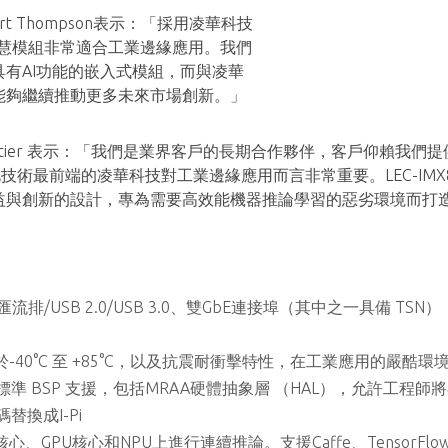
t Thompson表示：「採用凌華科技
AI人工智慧模組非常適合工業邊緣應用。我們
有AI功能的嵌入式模組，而與凌華
能夠繼續推動更多未來市場創新。」
mentier 表示：「我們是業界客戶的長期合作夥伴，客戶仰賴我們提
此技術最前端的凌華科技對工業邊緣應用而言非常重要。LEC-IMX8MP
益與創新的設計，專為需要高效能機器推論學習的惡劣環境而打
N匯流排/USB 2.0/USB 3.0、雙GbE連接埠（其中之一具備 TSN
40°C 至 +85°C，以及抗震耐衝擊特性，在工業應用的嚴酷環
id 提供標準 BSP 支援，包括MRAA硬體抽象層 （HAL），允許工程師將在R
替換成I-Pi
心、GPU核心和NPU上進行連續推論。支援Caffe、TensorFlow 