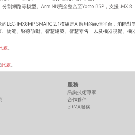
h v1、分割網路等模型。Arm NN完全整合至Yocto BSP，支援i.MX 8
EC-IMX8MP SMARC 2.1模組是AI應用的絕佳平台，
、物流、醫療診斷、智慧建築、智慧零售，以及機器視覺、機器人
此處
。
擊
此處
。
們
服務
諮詢技術專家
商
合作夥伴
eRMA服務