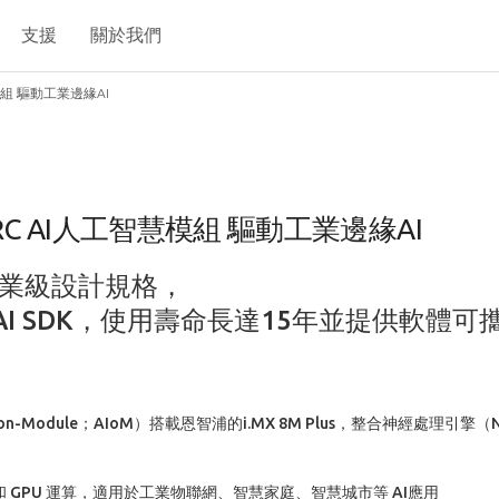
支援
關於我們
組 驅動工業邊緣AI
C AI人工智慧模組 驅動工業邊緣AI
業級設計規格，
AI SDK，使用壽命長達15年並提供軟體可
on-Module；AIoM）搭載恩智浦的i.MX 8M Plus，整合神經處理引擎（Neur
 和 GPU 運算，適用於工業物聯網、智慧家庭、智慧城市等 AI應用