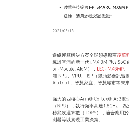
凌華科技提供 I-Pi SMARC IMX8
級性，適用於概念驗證設計
2021/03/18
邊緣運算解決方案全球領導廠商
凌華
載恩智浦的新一代 i.MX 8M Plus SoC
on-Module, AIoM），
LEC-IMX8MP
。
浦 NPU、VPU、 ISP（鏡頭影像
AIoT/IoT、智慧家庭、智慧城市等未
強大的四核心Arm® Cortex®-A
（NPU），執行頻率高達1.8GHz，
秒兆次運算數（TOPS），適合應用
測器等以實現工業決策。