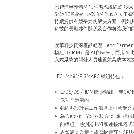
恩智浦半導體MPU生態系統總監Rober
SMARC規格的 i.MX 8M Plus 
持續提供有競爭力的解決方案，例如具
科技的長期夥伴關係及合作將讓我們
凌華科技資深產品經理 Henri Par
模組（AIoM）是 AI 的未來，而走在
入式系統的開發人員建置兼具成本效
LEC-IMX8MP SMARC 模組特色：
LVDS/DSI/HDMI圖形輸出、雙CA
低功率範圍內
強固型設計在工作溫度上可承受介於-
為 Debian、Yocto 和 Andro
的模組、感測器 HAT和連接埠程式碼
恩智浦 eIQ 機器學習軟體可在CPU核