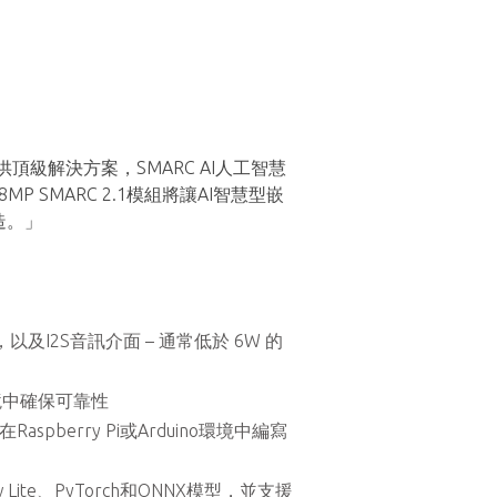
供頂級解決方案，SMARC AI人工智慧
 SMARC 2.1模組將讓AI智慧型嵌
造。」
），以及I2S音訊介面 – 通常低於 6W 的
境中確保可靠性
aspberry Pi或Arduino環境中編寫
Lite、PyTorch和ONNX模型，並支援