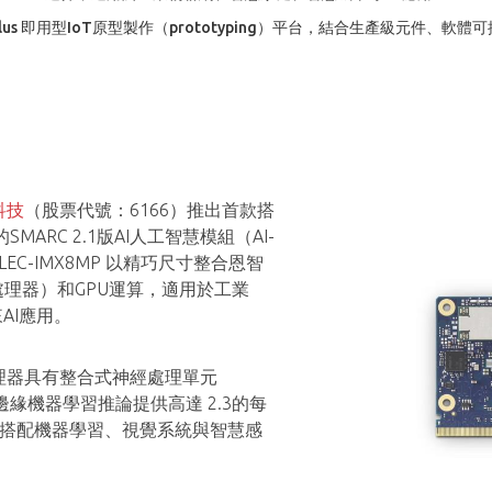
M Plus 即用型IoT原型製作（prototyping）平台，結合生產級元件、軟體
科技
（股票代號：6166）推出首款搭
 的SMARC 2.1版AI人工智慧模組（AI-
LEC-IMX8MP 以精巧尺寸整合恩智
訊號處理器）和GPU運算，適用於工業
來AI應用。
53處理器具有整合式神經處理單元
為邊緣機器學習推論提供高達 2.3的每
於搭配機器學習、視覺系統與智慧感