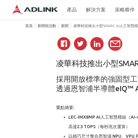
產品
解決方案
策略夥伴
首頁
新聞與活動
新聞
凌華科技推出小型SMARC AI人工智慧模
凌華科技推出小型SMAR
採用開放標準的強固型工
透過恩智浦半導體eIQ™ 
重點摘要:
LEC-IMX8MP AI人工智慧模組（AI-
高達2.3 TOPS（每秒兆次運算）
以精巧尺寸整合恩智浦 NPU、VPU