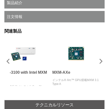
製品紹介
注文情報
関連製品
MLB-3100 with Intel MXM
MXM-AXe
GPU
インテル® Arc™ GPU搭載MXM 3.1
Type A
第12/13世代インテル® Core™
i3/i5/i7/i9プロセッサ、インテル®
Arc™ GPUベースのMXM-AXe、
Thunderbolt™ 4ポート搭載の医療
用BOX型PC
テクニカルリソース