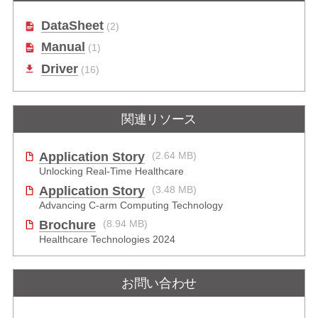
DataSheet
(2)
Manual
(1)
Driver
(16)
関連リソース
Application Story
(2.64 MB)
Unlocking Real-Time Healthcare
Application Story
(3.48 MB)
Advancing C-arm Computing Technology
Brochure
(8.94 MB)
Healthcare Technologies 2024
お問い合わせ