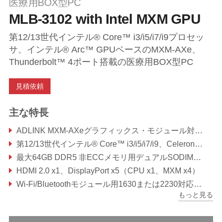
医療用BOX型PC
MLB-3102 with Intel MXM GPU
第12/13世代インテル® Core™ i3/i5/i7/i9プロセッ
サ、インテル® Arc™ GPUベースのMXM-AXe、
Thunderbolt™ 4ポート搭載の医療用BOX型PC
見積依頼
主な特長
ADLINK MXM-AXeグラフィックス・モジュール対応（タイプA、電源に基づくTDP最大50W）
第12/13世代インテル® Core™ i3/i5/i7/i9、Celeron®プロセッサ
最大64GB DDR5 非ECCメモリ用デュアルSODIMM（CPUにより異なる）
HDMI 2.0 x1、DisplayPort x5（CPU x1、MXM x4）
Wi-Fi/Bluetoothモジュール用1630または2230対応M.2 E-key x 1、SATAストレージモジュール用2242または2280対応M.2 M-key x 1、NVMeおよびフレームグラバ用2242または2280対応M.2 M-key x 1
もっと見る
信頼性の高いモレックス24V DC入力コネクタ