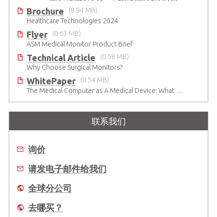
Brochure
(8.94 MB)
Healthcare Technologies 2024
Flyer
(0.63 MB)
ASM Medical Monitor Product Brief
Technical Article
(0.58 MB)
Why Choose Surgical Monitors?
WhitePaper
(0.54 MB)
The Medical Computer as A Medical Device: What Do You Need to Be Mindful Of?
联系我们
询价
请发电子邮件给我们
全球分公司
去哪买？