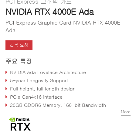
PCI Express 그래픽 카드
NVIDIA RTX 4000E Ada
PCI Express Graphic Card NVIDIA RTX 4000E
Ada
견적 요청
주요 특징
NVIDIA Ada Lovelace Architecture
5-year Longevity Support
Full height, full length design
PCIe Gen4x16 interface
20GB GDDR6 Memory, 160-bit Bandwidth
More
6144 CUDA Cores, 26.7 TFLOPS SP Peak