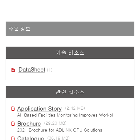
주문 정보
기술 리소스
DataSheet
(1)
관련 리소스
Application Story
(2.42 MB)
AI-Based Facilities Monitoring Improves Workplace Safety
Brochure
(29.20 MB)
2021 Brochure for ​ADLINK GPU Solutions
Catalogue
(36.19 MB)