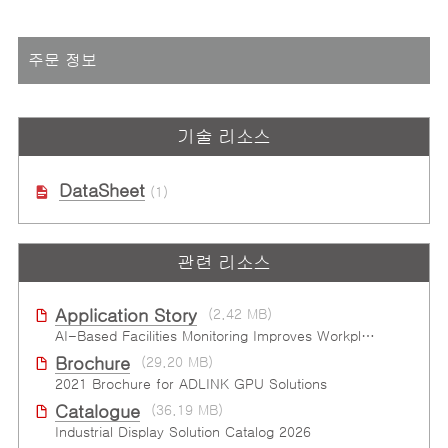
주문 정보
기술 리소스
DataSheet
(1)
관련 리소스
Application Story
(2.42 MB)
AI-Based Facilities Monitoring Improves Workplace Safety
Brochure
(29.20 MB)
2021 Brochure for ​ADLINK GPU Solutions
Catalogue
(36.19 MB)
Industrial Display Solution Catalog 2026