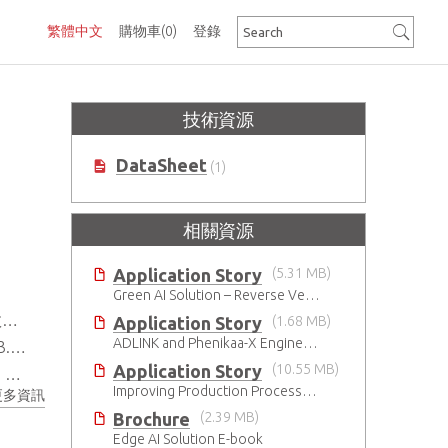
繁體中文
購物車
(0)
登錄
技術資源
DataSheet
(1)
相關資源
Application Story
(5.31 MB)
Green AI Solution – Reverse Vending Machine (RVM)
。
Application Story
(1.68 MB)
ADLINK and Phenikaa-X Engineering the AMR Pallet Mover
求。
Application Story
(10.55 MB)
造。
Improving Production Processes with Autonomous Mobile Robots
更多資訊
Brochure
(2.39 MB)
Edge AI Solution E-book