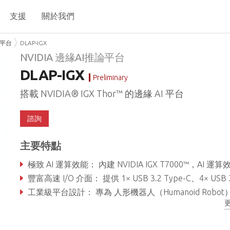
支援
關於我們
論平台
DLAP-IGX
NVIDIA 邊緣AI推論平台
DLAP-IGX
Preliminary
搭載 NVIDIA® IGX Thor™ 的邊緣 AI 平台
諮詢
主要特點
極致 AI 運算效能： 內建 NVIDIA IGX T7000™，AI 運算效能最高可達 4,293 TFLOPS（FP4-Sparse），可支援多模型生成式 AI 工作負載
豐富高速 I/O 介面： 提供 1× USB 3.2 Type-C、4× USB 3.2 Type-A，並支援多元擴充選項，滿足各類高效能邊緣應用需
工業級平台設計： 專為 人形機器人（Humanoid Robot）、視覺感測系統（Vision Sensing System, VSS）與自主移動機器人（Autonomous Mobile Robot, AMR） 等應用打