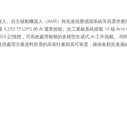
為人形機器人、自主移動機器人（AMR）與先進視覺感測系統等高需求應
 4,293 TFLOPS 的 AI 運算效能。此工業級系統搭載 14 核 Arm 
GB LPDDR5X 記憶體，可高效處理複雜的多模型生成式 AI 工作負載。 
，提供處理大量資料所需的高吞吐量與高可靠度，確保各類先進邊緣 