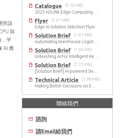
Catalogue
(9.56 MB)
2025 ADLINK Edge Computing Platforms Catalog
Flyer
(3.67 MB)
用所設
Edge AI Solution Selection Flyer
CPU 與
Solution Brief
(1.81 MB)
同時，平
Automating Warehouse Logistics with AI
AI 應
Solution Brief
(1.00 MB)
Unleashing AI For Intelligent Retail Experience
Solution Brief
(7.35 MB)
[Solution Brief] AI-powered Six-Sided Product Case Inspection
Technical Article
(1.98 MB)
Making Better Decisions on Embedded Devices with Edge Video Analysis (EVA)
聯絡我們
諮詢
請Email給我們