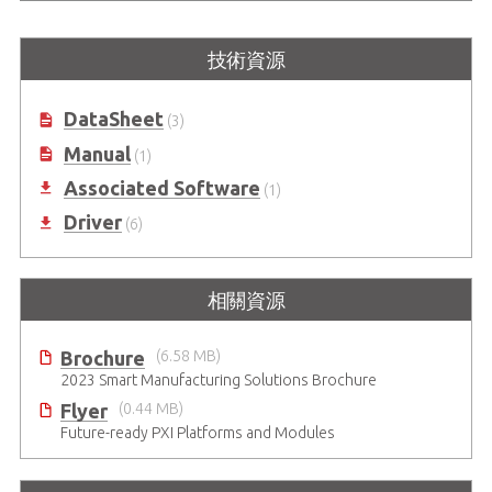
技術資源
DataSheet
(3)
Manual
(1)
Associated Software
(1)
Driver
(6)
相關資源
Brochure
(6.58 MB)
2023 Smart Manufacturing Solutions Brochure
Flyer
(0.44 MB)
Future-ready PXI Platforms and Modules