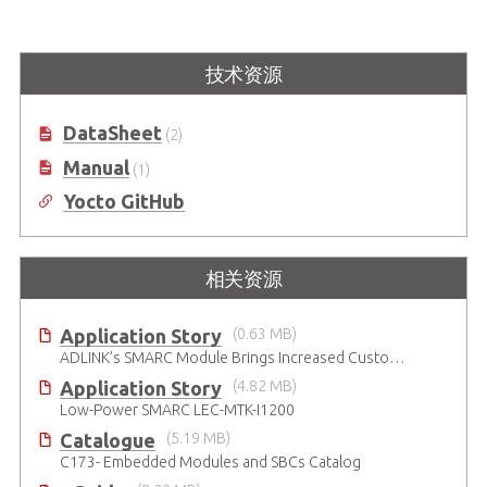
技术资源
DataSheet
(2)
Manual
(1)
Yocto GitHub
相关资源
Application Story
(0.63 MB)
ADLINK’s SMARC Module Brings Increased Customization to Automated Fare Boxes
Application Story
(4.82 MB)
Low-Power SMARC LEC-MTK-I1200
Catalogue
(5.19 MB)
C173- Embedded Modules and SBCs Catalog