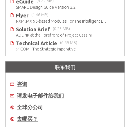
eGuide
(8.22 MB)
SMARC Design Guide Version 2.2
Flyer
(1.46 MB)
NXP i.MX 95-based Modules For The Intelligent Edge
Solution Brief
(0.23 MB)
ADLINK at the Forefront of Project Cassini
Technical Article
(6.59 MB)
✅ COM - The Strategic Imperative
联系我们
咨询
请发电子邮件给我们
全球分公司
去哪买？