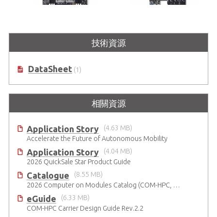
COM-HPC-ALT
COM-HPC Server Base
技術資源
COM-HPC Server Type Size E模組電
COM-HPC Server Type Reference
腦搭載Ampere® Altra® SoC
Carrier Board in Extended ATX
Form Factor
DataSheet
(1)
相關資源
Application Story
(4.63 MB)
Accelerate the Future of Autonomous Mobility
Application Story
(4.04 MB)
2026 QuickSale Star Product Guide
Catalogue
(8.55 MB)
2026 Computer on Modules Catalog (COM-HPC, COM Express , SMARC, OSM, Qseven and ETX)
eGuide
(6.33 MB)
COM-HPC Carrier Design Guide Rev.2.2