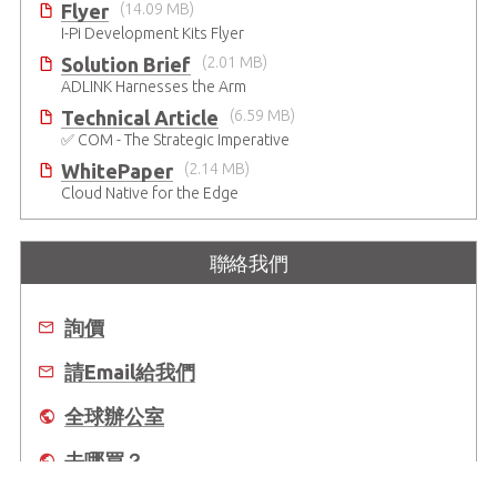
Flyer
(14.09 MB)
I-Pi Development Kits Flyer
Solution Brief
(2.01 MB)
ADLINK Harnesses the Arm
Technical Article
(6.59 MB)
✅ COM - The Strategic Imperative
WhitePaper
(2.14 MB)
Cloud Native for the Edge
聯絡我們
詢價
請Email給我們
全球辦公室
去哪買？