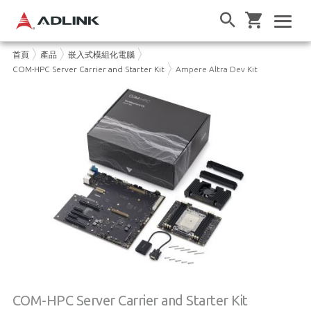
首頁
產品
嵌入式模組化電腦
COM-HPC Server Carrier and Starter Kit
Ampere Altra Dev Kit
COM-HPC Server Carrier and Starter Kit