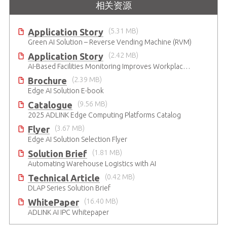
相关资源
Application Story
(5.31 MB)
Green AI Solution – Reverse Vending Machine (RVM)
Application Story
(2.42 MB)
AI-Based Facilities Monitoring Improves Workplace Safety
Brochure
(2.39 MB)
Edge AI Solution E-book
Catalogue
(9.56 MB)
2025 ADLINK Edge Computing Platforms Catalog
Flyer
(3.67 MB)
Edge AI Solution Selection Flyer
Solution Brief
(1.81 MB)
Automating Warehouse Logistics with AI
Technical Article
(0.42 MB)
DLAP Series Solution Brief
WhitePaper
(16.40 MB)
ADLINK AI IPC Whitepaper