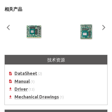
相关产品
EGX-MXM-T1000
EGX-MXM-RTX3000
技术资源
基于 NVIDIA® Quadro®
移动PCI Express模块与
Embedded T1000 的MXM模块
NVIDIA®Quadro®嵌入式RTX3000
DataSheet
(2)
Manual
(1)
Driver
(13)
Mechanical Drawings
(1)