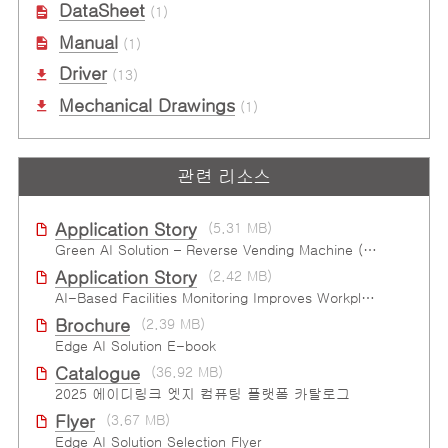
DataSheet
(1)
Manual
(1)
Driver
(13)
Mechanical Drawings
(1)
관련 리소스
Application Story
(5.31 MB)
Green AI Solution – Reverse Vending Machine (RVM)
Application Story
(2.42 MB)
AI-Based Facilities Monitoring Improves Workplace Safety
Brochure
(2.39 MB)
Edge AI Solution E-book
Catalogue
(36.92 MB)
2025 에이디링크 엣지 컴퓨팅 플랫폼 카탈로그
Flyer
(3.67 MB)
Edge AI Solution Selection Flyer