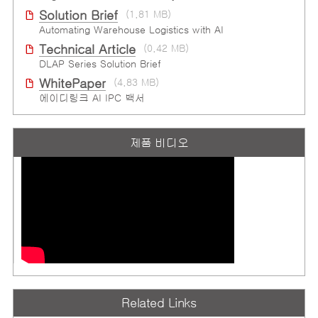
Solution Brief
(1.81 MB)
Automating Warehouse Logistics with AI
Technical Article
(0.42 MB)
DLAP Series Solution Brief
WhitePaper
(4.83 MB)
에이디링크 AI IPC 백서
제품 비디오
Related Links