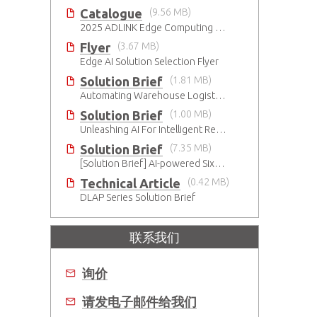
Catalogue
(9.56 MB)
2025 ADLINK Edge Computing Platforms Catalog
Flyer
(3.67 MB)
Edge AI Solution Selection Flyer
Solution Brief
(1.81 MB)
Automating Warehouse Logistics with AI
Solution Brief
(1.00 MB)
Unleashing AI For Intelligent Retail Experience
Solution Brief
(7.35 MB)
[Solution Brief] AI-powered Six-Sided Product Case Inspection
Technical Article
(0.42 MB)
DLAP Series Solution Brief
联系我们
询价
请发电子邮件给我们