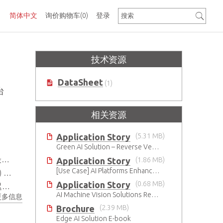
简体中文
询价购物车
(0)
登录
技术资源
DataSheet
(1)
台
相关资源
Application Story
(5.31 MB)
Green AI Solution – Reverse Vending Machine (RVM)
求
Application Story
(1.86 MB)
[Use Case] AI Platforms Enhances Smart Aquaculture
E)
Application Story
(0.68 MB)
全
AI Machine Vision Solutions Reinforcing Cleanroom Entry Procedures
更多信息
Brochure
(2.39 MB)
Edge AI Solution E-book