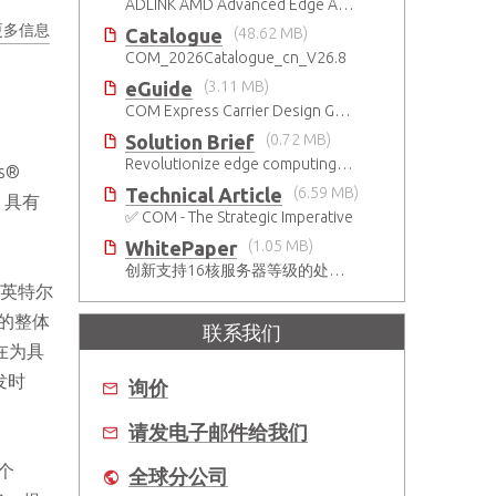
ADLINK AMD Advanced Edge AI Platforms
更多信息
Catalogue
(48.62 MB)
COM_2026Catalogue_cn_V26.8
eGuide
(3.11 MB)
COM Express Carrier Design Guide Rev. 2.0
Solution Brief
(0.72 MB)
Revolutionize edge computing with IPMI support
s®
Technical Article
(6.59 MB)
、具有
✅ COM - The Strategic Imperative
WhitePaper
(1.05 MB)
创新支持16核服务器等级的处理器和10GbE网络链接
、英特尔
越的整体
联系我们
旨在为具
发时
询价
请发电子邮件给我们
两个
全球分公司