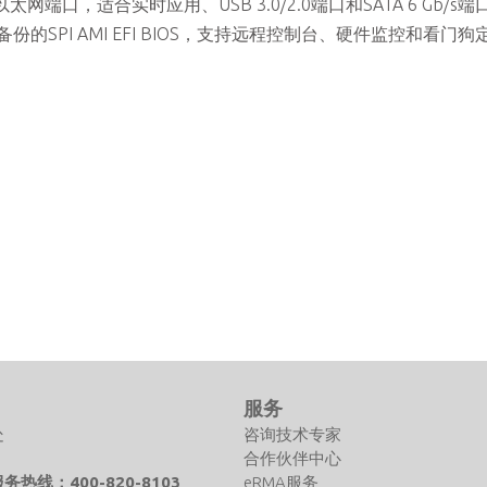
兆以太网端口，适合实时应用、USB 3.0/2.0端口和SATA 6 Gb/s
份的SPI AMI EFI BIOS，支持远程控制台、硬件监控和看门狗
们
服务
处
咨询技术专家
合作伙伴中心
热线：400-820-8103
eRMA服务