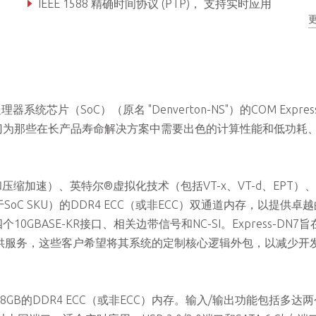
IEEE 1588 精确时间协议 (PTP)， 支持实时应用
军用宽温：-40°C 至 +85°C（可选的eTEMP SKU）
00处理器系统芯片（SoC）（原名 "Denverton-NS"）的COM Expres
-DN7是专门为那些在长产品寿命解决方案中需要出色的计算性能和低功耗
。
密和压缩加速）、英特尔®虚拟化技术（包括VT-x、VT-d、EPT）
z（取决于SoC SKU）的DDR4 ECC（或非ECC）双通道内存，以提供卓
GBASE-KR接口、相关边带信号和NC-SI。Express-DN7
供服务，这些客户希望将其系统的定制核心逻辑外包，以减少开
达48GB的DDR4 ECC（或非ECC）内存。输入/输出功能包括多达