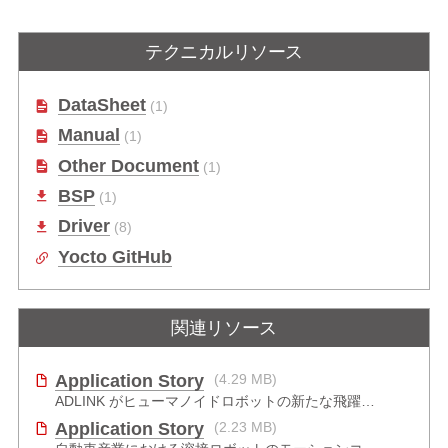
Express-BASE6
COM Express Type 6
Starter Kit Plus
COM Express® Type 6 ATX フォー
テクニカルリソース
ムファクタのリファレンスキャリア
このコンピュータ・オン・モジュー
ボード
ルスタータキットで、キャリアボー
ドデザインとソフトウェア検証をす
DataSheet
(1)
ぐにスタート
Manual
(1)
Other Document
(1)
BSP
(1)
Driver
(8)
Yocto GitHub
関連リソース
Application Story
(4.29 MB)
ADLINK がヒューマノイドロボットの新たな飛躍をどのように推進したか
Application Story
(2.23 MB)