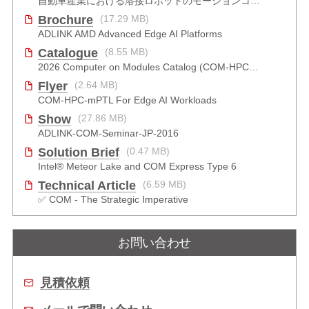
自動車産業における溶接ロボットのモーションコントロール
Brochure
(17.29 MB)
ADLINK AMD Advanced Edge AI Platforms
Catalogue
(8.55 MB)
2026 Computer on Modules Catalog (COM-HPC, COM Express , SMARC, OSM, Qseven and ETX)
Flyer
(2.64 MB)
COM-HPC-mPTL For Edge AI Workloads
Show
(27.86 MB)
ADLINK-COM-Seminar-JP-2016
Solution Brief
(0.47 MB)
Intel® Meteor Lake and COM Express Type 6
Technical Article
(6.59 MB)
✅ COM - The Strategic Imperative
お問い合わせ
見積依頼