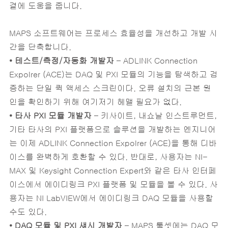
결에 도움을 줍니다.
MAPS 소프트웨어는 프로세스 효율성을 개선하고 개발 시
간을 단축합니다.
•
테스트/측정/자동화
개발자
– ADLINK Connection
Expolrer (ACE)는 DAQ 및 PXI 모듈의 기능을 탐색하고 검
증하는 단일 퀵 액세스 스크린이다. 오류 설치의 근본 원
인을 확인하기 위해 여기저기 헤맬 필요가 없다.
•
타사
PXI
모듈
개발자
– 키사이트, 내쇼날 인스트루먼트,
기타 타사의 PXI 플랫폼으로 솔루션을 개발하는 엔지니어
는 이제 ADLINK Connection Expolrer (ACE)을 통해 디바
이스를 완벽하게 호환할 수 있다. 반대로, 사용자는 NI-
MAX 및 Keysight Connection Expert와 같은 타사 인터페
이스에서 에이디링크 PXI 플랫폼 및 모듈을 볼 수 있다. 사
용자는 NI LabVIEW에서 에이디링크 DAQ 모듈을 사용할
수도 있다.
• DAQ
모듈
및
PXI
섀시
개발자
– MAPS 툴셋에는 DAQ 모