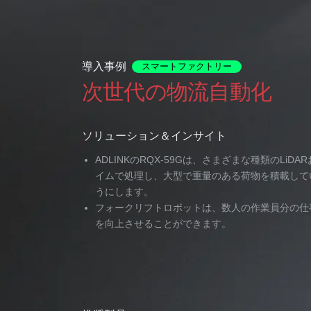
導入事例
スマートファクトリー
次世代の物流自動化
ソリューション＆インサイト
ADLINKのRQX-59Gは、さまざまな種類のL
イムで処理し、大型で重量のある荷物を積載して
うにします。
フォークリフトロボットは、数人の作業員分の仕
を向上させることができます。
推奨製品
推奨製品
推奨製品