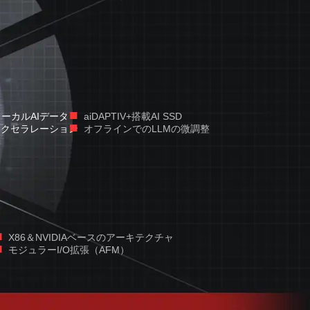
■
ローカルAIデータ
aiDAPTIV+搭載AI SSD
■
アクセラレーション
オフラインでのLLMの微調整
■
X86＆NVIDIAベースのアーキテクチャ
ア
■
モジュラーI/O拡張（AFM）