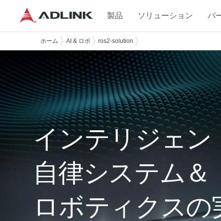
製品
ソリューション
パ
ホーム
AI & ロボ
ros2-solution
インテリジェン
自律システム＆
ロボティクスの