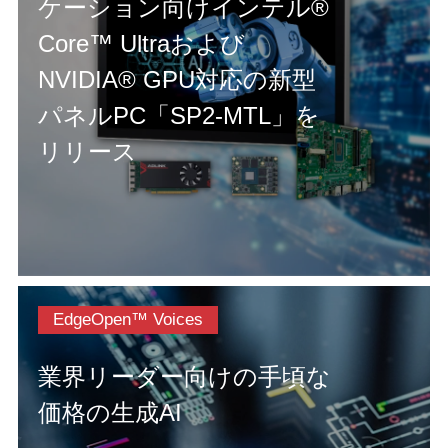
ケーション向けインテル®
Core™ Ultraおよび
NVIDIA® GPU対応の新型
パネルPC「SP2-MTL」を
リリース
EdgeOpen™ Voices
業界リーダー向けの手頃な
価格の生成AI