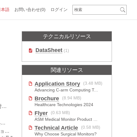
日本語
お問い合わせ
(0)
ログイン
テクニカルリソース
DataSheet
(1)
関連リソース
Application Story
(3.48 MB)
Advancing C-arm Computing Technology
Brochure
(8.94 MB)
Healthcare Technologies 2024
力
Flyer
(0.63 MB)
ASM Medical Monitor Product Brief
ン
Technical Article
(0.58 MB)
キー
Why Choose Surgical Monitors?