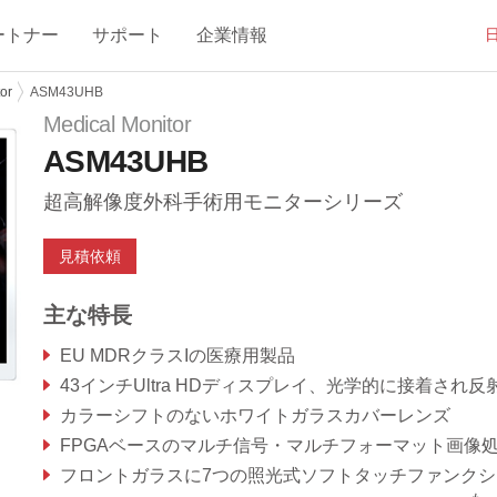
ートナー
サポート
企業情報
or
ASM43UHB
Medical Monitor
ASM43UHB
超高解像度外科手術用モニターシリーズ
見積依頼
主な特長
EU MDRクラスIの医療用製品
43インチUltra HDディスプレイ、光学的に接着され反射防止コーティングされた安全ガラスによる卓越した可視化能
カラーシフトのないホワイトガラスカバーレンズ
FPGAベースのマルチ信号・マルチフォーマット画像処理、有線・無線による各種制御オプショ
フロントガラスに7つの照光式ソフトタッチファンクション