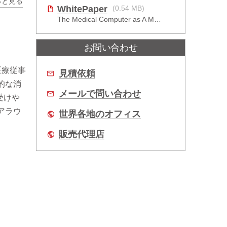
っと見る
。
WhitePaper
(0.54 MB)
The Medical Computer as A Medical Device: What Do You Need to Be Mindful Of?
お問い合わせ
医療従事
見積依頼
的な消
メールで問い合わせ
受けや
アラウ
世界各地のオフィス
販売代理店