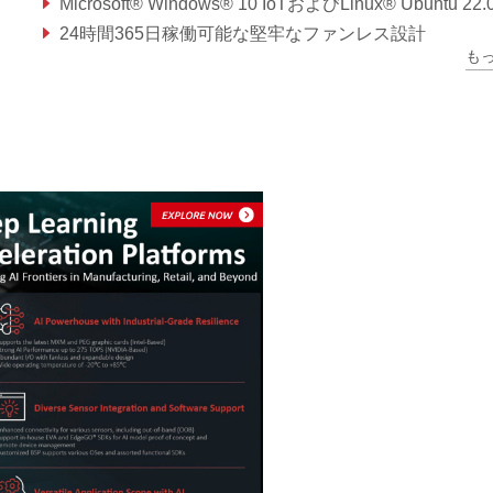
Microsoft® Windows® 10 IoTおよびLinux® Ubuntu 22.04に
24時間365日稼働可能な堅牢なファンレス設計
も