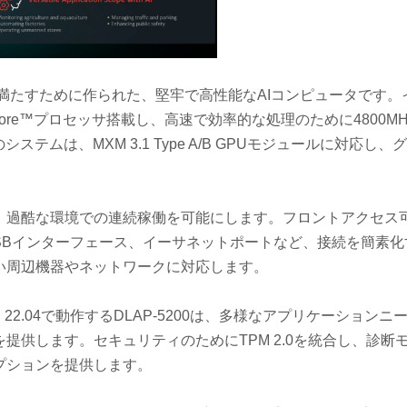
求を満たすために作られた、堅牢で高性能なAIコンピュータです。
2世代Core™プロセッサ搭載し、高速で効率的な処理のために4800M
ステムは、MXM 3.1 Type A/B GPUモジュールに対応し、
、過酷な環境での連続稼働を可能にします。フロントアクセス
USBインターフェース、イーサネットポートなど、接続を簡素化
い周辺機器やネットワークに対応します。
x® Ubuntu 22.04で動作するDLAP-5200は、多様なアプリケーション
提供します。セキュリティのためにTPM 2.0を統合し、診断
プションを提供します。