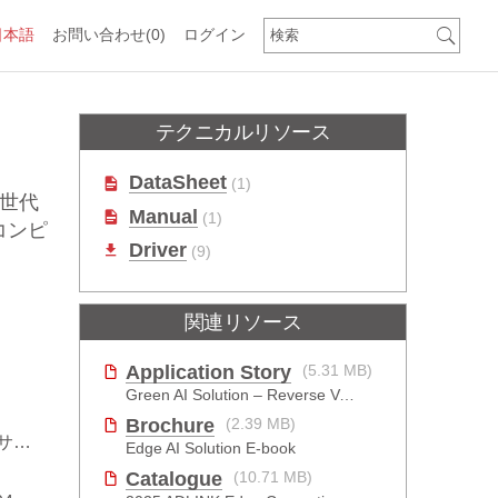
日本語
お問い合わせ
(0)
ログイン
テクニカルリソース
DataSheet
(1)
2世代
Manual
(1)
コンピ
Driver
(9)
関連リソース
Application Story
(5.31 MB)
Green AI Solution – Reverse Vending Machine (RVM)
Brochure
(2.39 MB)
ート
Edge AI Solution E-book
Catalogue
(10.71 MB)