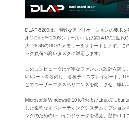
DLAP-5200は、困難なアプリケーションの要
ル® Core™ 200Sシリーズおよび第14/13/1
大128GBのDDR5メモリーをサポートします。このシ
ック負荷の高いタスクに対応します。
このコンピュータは堅牢なファンレス設計を誇り
I/Oポートを装備し、各種ディスプレイポート、
とでユーザーエクスペリエンスを向上させ、幅広
Microsoft® Windows® 10 IoTおよびLinu
した柔軟なオペレーティングシステムオプションを
ングのためのLEDインジケータを備え、壁掛けオ