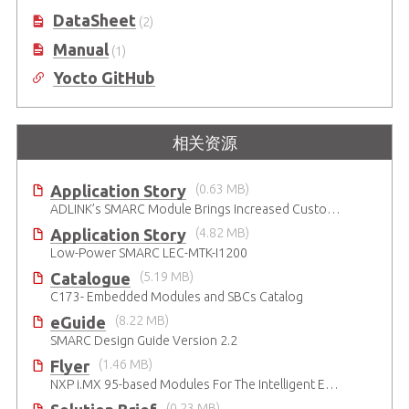
DataSheet
(2)
Manual
(1)
Yocto GitHub
相关资源
Application Story
(0.63 MB)
ADLINK’s SMARC Module Brings Increased Customization to Automated Fare Boxes
Application Story
(4.82 MB)
Low-Power SMARC LEC-MTK-I1200
Catalogue
(5.19 MB)
C173- Embedded Modules and SBCs Catalog
eGuide
(8.22 MB)
SMARC Design Guide Version 2.2
Flyer
(1.46 MB)
NXP i.MX 95-based Modules For The Intelligent Edge
(0.23 MB)