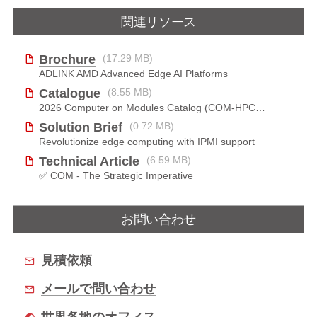
関連リソース
Brochure
(17.29 MB)
ADLINK AMD Advanced Edge AI Platforms
Catalogue
(8.55 MB)
2026 Computer on Modules Catalog (COM-HPC, COM Express , SMARC, OSM, Qseven and ETX)
Solution Brief
(0.72 MB)
Revolutionize edge computing with IPMI support
Technical Article
(6.59 MB)
✅ COM - The Strategic Imperative
お問い合わせ
見積依頼
メールで問い合わせ