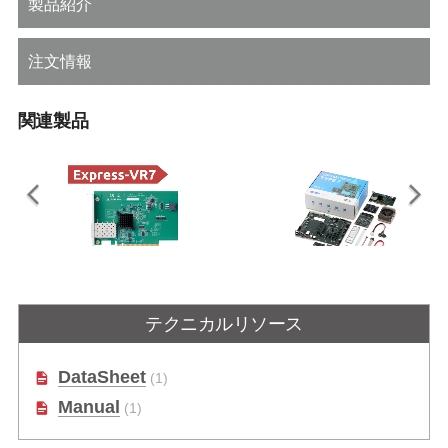
製品紹介
注文情報
関連製品
CEI-2x10G SFP+ Card
Type 7 Ryzen V3000 +
IPMI
テクニカルリソース
COM Express Type 7 10GbE SFP+
ネットワーク・アダプターカード
AMD Ryzen™ Embedded V3000 プ
ロセッサ搭載 IPMI COM Express
DataSheet
(1)
Type 7開発キット
Manual
(1)